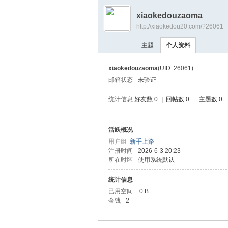
xiaokedouzaoma
http://xiaokedou20.com/?26061
小
›
›
主题
个人资料
xiaokedouzaoma
(UID: 26061)
邮箱状态
未验证
统计信息
好友数 0
|
回帖数 0
|
主题数 0
活跃概况
蝌
用户组
新手上路
注册时间
2026-6-3 20:23
所在时区
使用系统默认
统计信息
已用空间
0 B
金钱
2